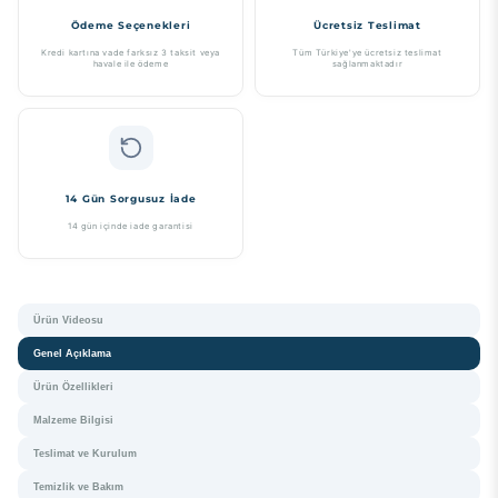
Ödeme Seçenekleri
Ücretsiz Teslimat
Kredi kartına vade farksız 3 taksit veya
Tüm Türkiye'ye ücretsiz teslimat
havale ile ödeme
sağlanmaktadır
14 Gün Sorgusuz İade
14 gün içinde iade garantisi
Ürün Videosu
Genel Açıklama
Ürün Özellikleri
Malzeme Bilgisi
Teslimat ve Kurulum
Temizlik ve Bakım