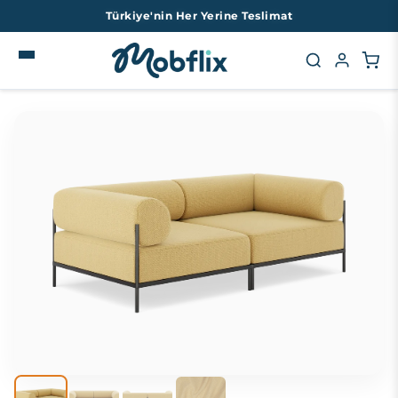
İçeriğe
Türkiye'nin Her Yerine Teslimat
atla