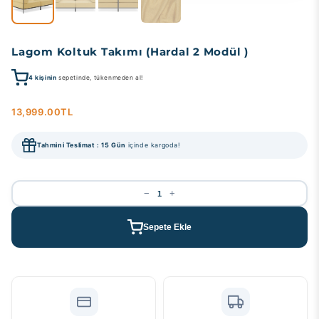
Lagom Koltuk Takımı (Hardal 2 Modül )
4
kişinin
sepetinde, tükenmeden al!
13,999.00TL
Tahmini Teslimat : 15 Gün
içinde kargoda!
−
+
Sepete Ekle